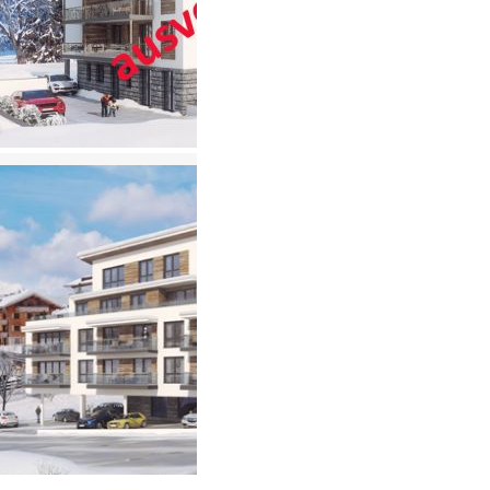
SILVA PEAK
Galtür
18 luxuriöse
Appartements